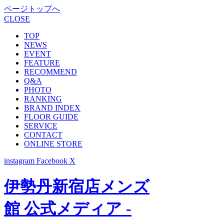
ページトップへ
CLOSE
TOP
NEWS
EVENT
FEATURE
RECOMMEND
Q&A
PHOTO
RANKING
BRAND INDEX
FLOOR GUIDE
SERVICE
CONTACT
ONLINE STORE
instagram
Facebook
X
伊勢丹新宿店メンズ
館 公式メディア -