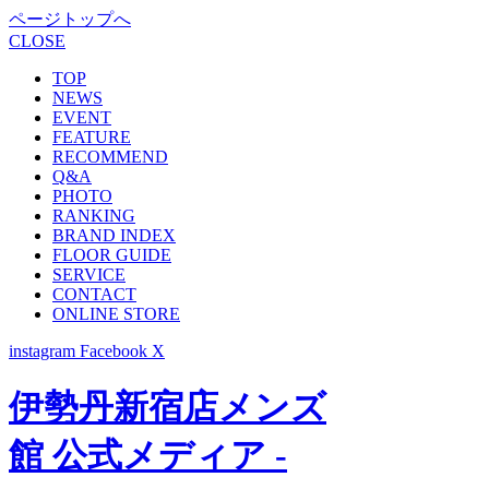
ページトップへ
CLOSE
TOP
NEWS
EVENT
FEATURE
RECOMMEND
Q&A
PHOTO
RANKING
BRAND INDEX
FLOOR GUIDE
SERVICE
CONTACT
ONLINE STORE
instagram
Facebook
X
伊勢丹新宿店メンズ
館 公式メディア -