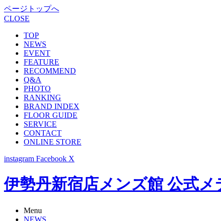
ページトップへ
CLOSE
TOP
NEWS
EVENT
FEATURE
RECOMMEND
Q&A
PHOTO
RANKING
BRAND INDEX
FLOOR GUIDE
SERVICE
CONTACT
ONLINE STORE
instagram
Facebook
X
伊勢丹新宿店メンズ館 公式メディア -
Menu
NEWS