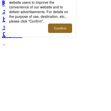
時を超えて愛されるアイウ
ェアブランド、＜オリバー
ピープルズ＞のプロモーシ
ョンを開催。【伊勢丹新宿
店】 >>
前へ
次へ
＜オリバーピープルズ＞「OV1371ST」