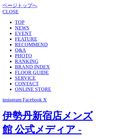
ページトップへ
CLOSE
TOP
NEWS
EVENT
FEATURE
RECOMMEND
Q&A
PHOTO
RANKING
BRAND INDEX
FLOOR GUIDE
SERVICE
CONTACT
ONLINE STORE
instagram
Facebook
X
伊勢丹新宿店メンズ
館 公式メディア -