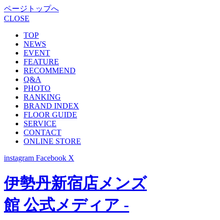
ページトップへ
CLOSE
TOP
NEWS
EVENT
FEATURE
RECOMMEND
Q&A
PHOTO
RANKING
BRAND INDEX
FLOOR GUIDE
SERVICE
CONTACT
ONLINE STORE
instagram
Facebook
X
伊勢丹新宿店メンズ
館 公式メディア -