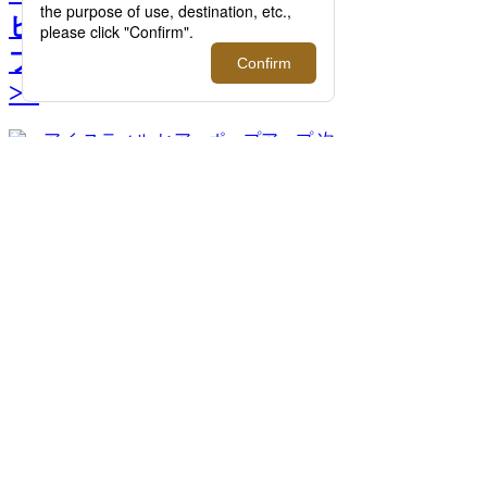
ビューコレクション ポッ
プアップ【伊勢丹新宿店】
>>
次
へ
＜アイ スティル ヒア＞ポップアップ