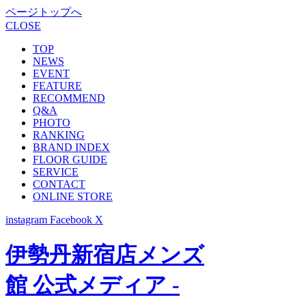
ページトップへ
CLOSE
TOP
NEWS
EVENT
FEATURE
RECOMMEND
Q&A
PHOTO
RANKING
BRAND INDEX
FLOOR GUIDE
SERVICE
CONTACT
ONLINE STORE
instagram
Facebook
X
伊勢丹新宿店メンズ
館 公式メディア -