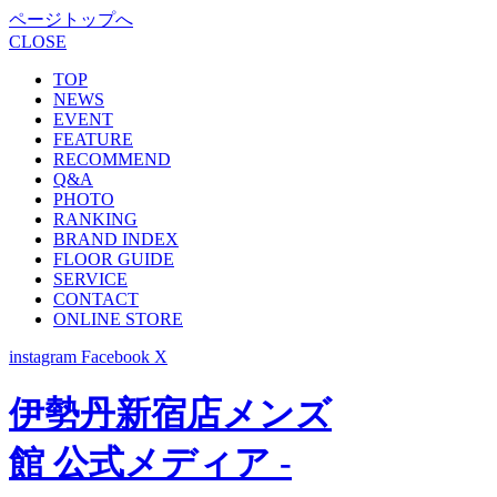
ページトップへ
CLOSE
TOP
NEWS
EVENT
FEATURE
RECOMMEND
Q&A
PHOTO
RANKING
BRAND INDEX
FLOOR GUIDE
SERVICE
CONTACT
ONLINE STORE
instagram
Facebook
X
伊勢丹新宿店メンズ
館 公式メディア -