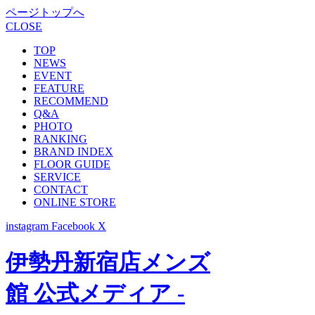
ページトップへ
CLOSE
TOP
NEWS
EVENT
FEATURE
RECOMMEND
Q&A
PHOTO
RANKING
BRAND INDEX
FLOOR GUIDE
SERVICE
CONTACT
ONLINE STORE
instagram
Facebook
X
伊勢丹新宿店メンズ
館 公式メディア -