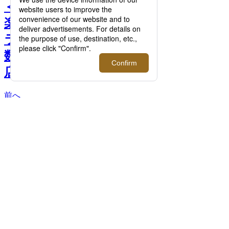
＜ワコマリア＞｜映画、音
楽、アートなど、様々なコ
ラボレーションアロハを多
数ご紹介！【伊勢丹新宿
店】 >>
前へ
次へ
＜ワコマリア＞MULHOLLAND DRIVE /
S/S HAWAIIAN SHIRT (TYPE-1)