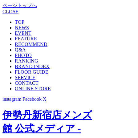
ページトップへ
CLOSE
TOP
NEWS
EVENT
FEATURE
RECOMMEND
Q&A
PHOTO
RANKING
BRAND INDEX
FLOOR GUIDE
SERVICE
CONTACT
ONLINE STORE
instagram
Facebook
X
伊勢丹新宿店メンズ
館 公式メディア -