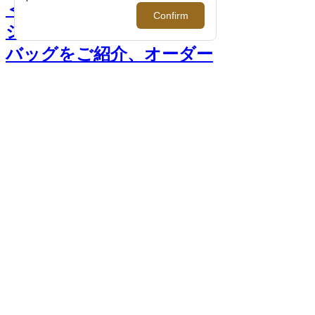
＜メゾンタクヤ＞プロモー
ション開催！新作ボストン
バッグをご紹介、オーダー
会も実施します。【伊勢丹
新宿店】 >>
前へ
次へ
＜メゾンタクヤ＞Softote