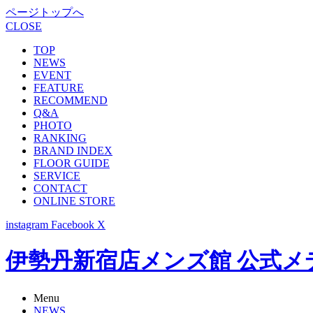
ページトップへ
CLOSE
TOP
NEWS
EVENT
FEATURE
RECOMMEND
Q&A
PHOTO
RANKING
BRAND INDEX
FLOOR GUIDE
SERVICE
CONTACT
ONLINE STORE
instagram
Facebook
X
伊勢丹新宿店メンズ館 公式メディア -
Menu
NEWS