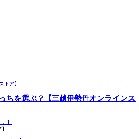
ストア】
どっちを選ぶ？【三越伊勢丹オンラインス
ア】