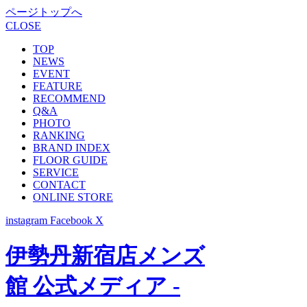
ページトップへ
CLOSE
TOP
NEWS
EVENT
FEATURE
RECOMMEND
Q&A
PHOTO
RANKING
BRAND INDEX
FLOOR GUIDE
SERVICE
CONTACT
ONLINE STORE
instagram
Facebook
X
伊勢丹新宿店メンズ
館 公式メディア -