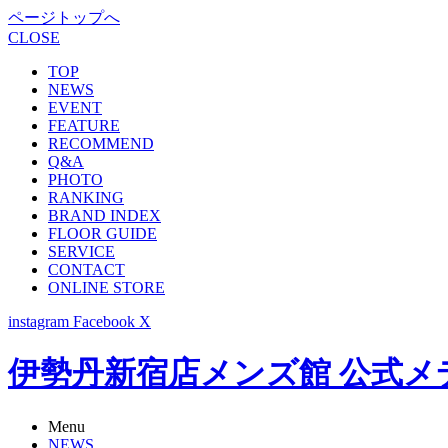
ページトップへ
CLOSE
TOP
NEWS
EVENT
FEATURE
RECOMMEND
Q&A
PHOTO
RANKING
BRAND INDEX
FLOOR GUIDE
SERVICE
CONTACT
ONLINE STORE
instagram
Facebook
X
伊勢丹新宿店メンズ館 公式メディア -
Menu
NEWS