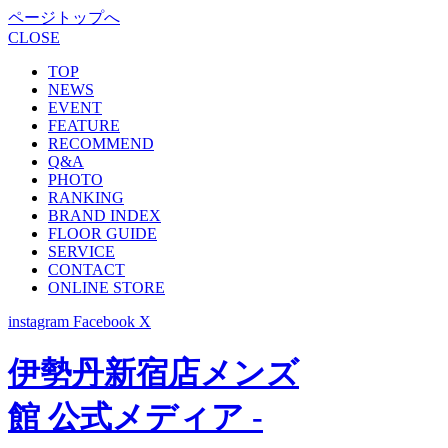
ページトップへ
CLOSE
TOP
NEWS
EVENT
FEATURE
RECOMMEND
Q&A
PHOTO
RANKING
BRAND INDEX
FLOOR GUIDE
SERVICE
CONTACT
ONLINE STORE
instagram
Facebook
X
伊勢丹新宿店メンズ
館 公式メディア -