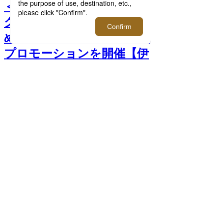
＜メゾン マルジェラ フレ
グランス＞｜春夏におすす
めの香りにフォーカスした
プロモーションを開催【伊
勢丹新宿店】 >>
前へ
＜メゾン マルジェラ フレグランス＞ノベ
ルティ