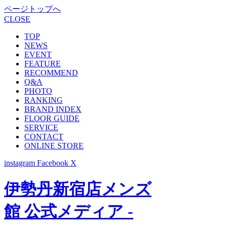
ページトップへ
CLOSE
TOP
NEWS
EVENT
FEATURE
RECOMMEND
Q&A
PHOTO
RANKING
BRAND INDEX
FLOOR GUIDE
SERVICE
CONTACT
ONLINE STORE
instagram
Facebook
X
伊勢丹新宿店メンズ
館 公式メディア -