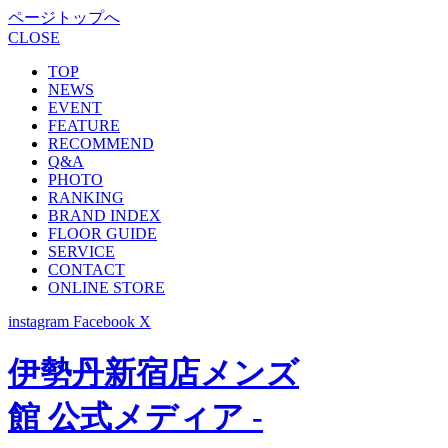
ページトップへ
CLOSE
TOP
NEWS
EVENT
FEATURE
RECOMMEND
Q&A
PHOTO
RANKING
BRAND INDEX
FLOOR GUIDE
SERVICE
CONTACT
ONLINE STORE
instagram
Facebook
X
伊勢丹新宿店メンズ
館 公式メディア -