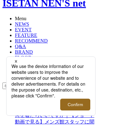
ISETAN NEN'S net
Menu
NEWS
EVENT
FEATURE
RECOMMEND
Q&A
BRAND
FLOOR
RANKING
ONLINE STORE
SERVICE
検索
TOP
PHOTO
山形さん、結婚式の「平服」とは？
何を着たらいいですか｜【ショート
動画で見る】メンズ館スタッフに聞
くスタイル“HOW TO”