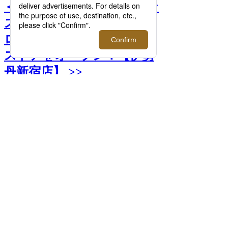
＜シック ジャパン＞のメン
ズスキンケアブランド＜プ
ロジスタ＞がポップアップ
ストアをオープン！【伊勢
丹新宿店】 >>
前へ
次へ
プロジスタ シェービングフォーム 180g