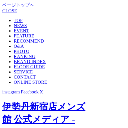
ページトップへ
CLOSE
TOP
NEWS
EVENT
FEATURE
RECOMMEND
Q&A
PHOTO
RANKING
BRAND INDEX
FLOOR GUIDE
SERVICE
CONTACT
ONLINE STORE
instagram
Facebook
X
伊勢丹新宿店メンズ
館 公式メディア -