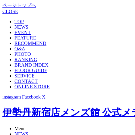
ページトップへ
CLOSE
TOP
NEWS
EVENT
FEATURE
RECOMMEND
Q&A
PHOTO
RANKING
BRAND INDEX
FLOOR GUIDE
SERVICE
CONTACT
ONLINE STORE
instagram
Facebook
X
伊勢丹新宿店メンズ館 公式メディア -
Menu
NEWS