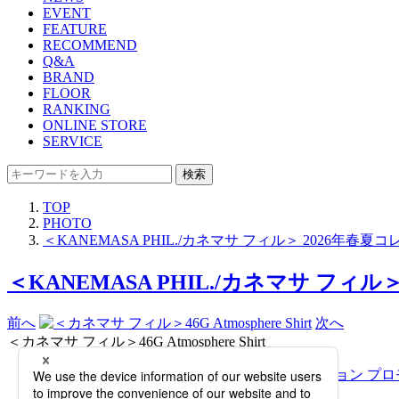
EVENT
FEATURE
RECOMMEND
Q&A
BRAND
FLOOR
RANKING
ONLINE STORE
SERVICE
検索
TOP
PHOTO
＜KANEMASA PHIL./カネマサ フィル＞ 2026
＜KANEMASA PHIL./カネマサ フ
前へ
次へ
＜カネマサ フィル＞46G Atmosphere Shirt