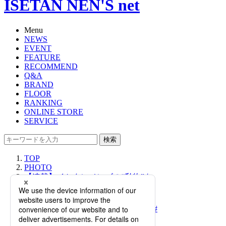
ISETAN NEN'S net
Menu
NEWS
EVENT
FEATURE
RECOMMEND
Q&A
BRAND
FLOOR
RANKING
ONLINE STORE
SERVICE
検索
TOP
PHOTO
【連載】イセタンメンズの“私物”を
拝見！メンズアクセサリー アシスタ
ントバイヤー 吉田 温志_自分の感性
を一番に。見て触って、想像する｜#
イセタンメンズの愛用品