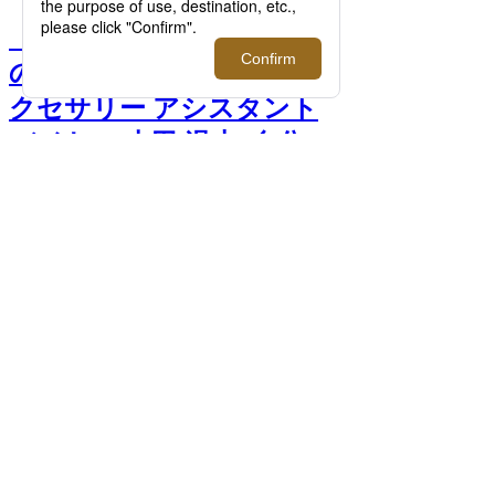
【連載】イセタンメンズ
の“私物”を拝見！メンズア
クセサリー アシスタント
バイヤー 吉田 温志_自分の
感性を一番に。見て触っ
て、想像する｜#イセタン
メンズの愛用品 >>
前へ
＜キリアン パリ＞