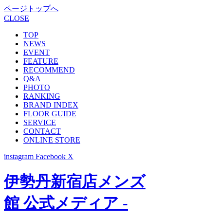
ページトップへ
CLOSE
TOP
NEWS
EVENT
FEATURE
RECOMMEND
Q&A
PHOTO
RANKING
BRAND INDEX
FLOOR GUIDE
SERVICE
CONTACT
ONLINE STORE
instagram
Facebook
X
伊勢丹新宿店メンズ
館 公式メディア -