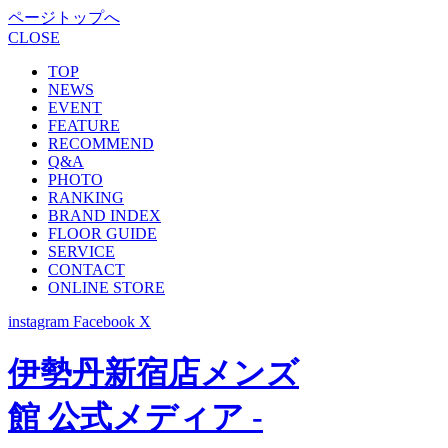
ページトップへ
CLOSE
TOP
NEWS
EVENT
FEATURE
RECOMMEND
Q&A
PHOTO
RANKING
BRAND INDEX
FLOOR GUIDE
SERVICE
CONTACT
ONLINE STORE
instagram
Facebook
X
伊勢丹新宿店メンズ
館 公式メディア -