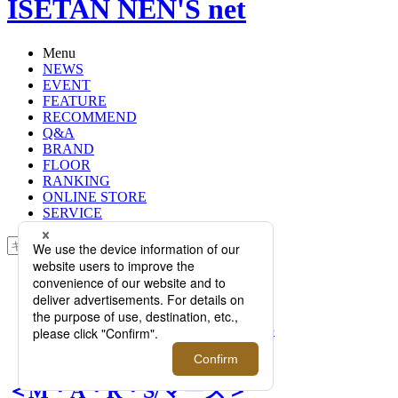
ISETAN NEN'S net
Menu
NEWS
EVENT
FEATURE
RECOMMEND
Q&A
BRAND
FLOOR
RANKING
ONLINE STORE
SERVICE
検索
TOP
PHOTO
＜M・A・R・S/マーズ＞ “お守
り”や“祈り”をテーマにした2026年の
新作が登場【伊勢丹新宿店】
＜M・A・R・S/マーズ＞