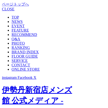
ページトップへ
CLOSE
TOP
NEWS
EVENT
FEATURE
RECOMMEND
Q&A
PHOTO
RANKING
BRAND INDEX
FLOOR GUIDE
SERVICE
CONTACT
ONLINE STORE
instagram
Facebook
X
伊勢丹新宿店メンズ
館 公式メディア -