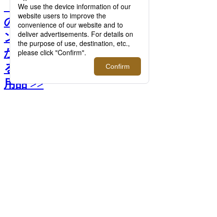
【連載】イセタンメンズ
の“私物”を拝見！アシスタ
ントバイヤー鈴木 紳吾_確
かなこだわりで気分を上げ
る｜#イセタンメンズの愛
用品 >>
前へ
次へ
＜TOMORROWLAND/トゥモローランド
＞ ポロシャツ 「スーパーファインメリノ
ウール ニットポロシャツ S-WOOL」