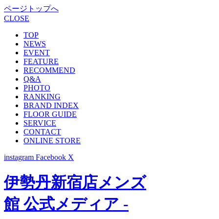
ページトップへ
CLOSE
TOP
NEWS
EVENT
FEATURE
RECOMMEND
Q&A
PHOTO
RANKING
BRAND INDEX
FLOOR GUIDE
SERVICE
CONTACT
ONLINE STORE
instagram
Facebook
X
伊勢丹新宿店メンズ
館 公式メディア -