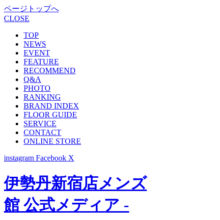
ページトップへ
CLOSE
TOP
NEWS
EVENT
FEATURE
RECOMMEND
Q&A
PHOTO
RANKING
BRAND INDEX
FLOOR GUIDE
SERVICE
CONTACT
ONLINE STORE
instagram
Facebook
X
伊勢丹新宿店メンズ
館 公式メディア -