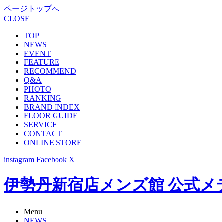
ページトップへ
CLOSE
TOP
NEWS
EVENT
FEATURE
RECOMMEND
Q&A
PHOTO
RANKING
BRAND INDEX
FLOOR GUIDE
SERVICE
CONTACT
ONLINE STORE
instagram
Facebook
X
伊勢丹新宿店メンズ館 公式メディア -
Menu
NEWS