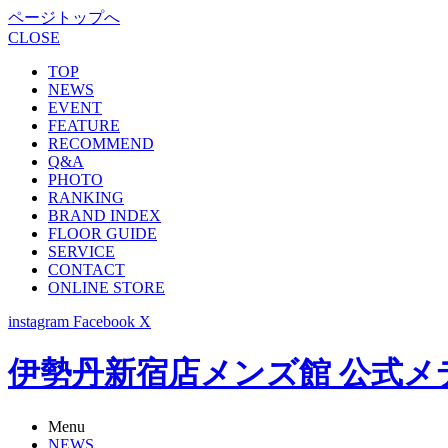
ページトップへ
CLOSE
TOP
NEWS
EVENT
FEATURE
RECOMMEND
Q&A
PHOTO
RANKING
BRAND INDEX
FLOOR GUIDE
SERVICE
CONTACT
ONLINE STORE
instagram
Facebook
X
伊勢丹新宿店メンズ館 公式メディア -
Menu
NEWS