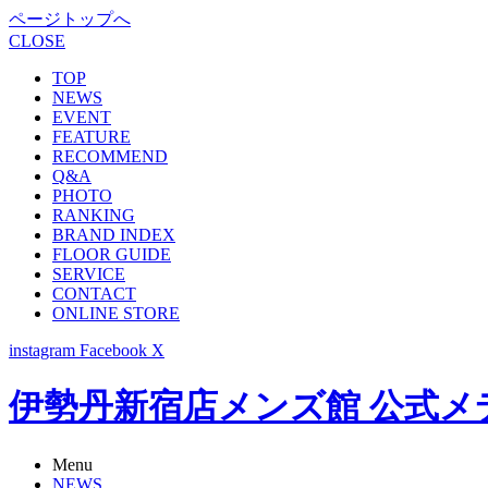
ページトップへ
CLOSE
TOP
NEWS
EVENT
FEATURE
RECOMMEND
Q&A
PHOTO
RANKING
BRAND INDEX
FLOOR GUIDE
SERVICE
CONTACT
ONLINE STORE
instagram
Facebook
X
伊勢丹新宿店メンズ館 公式メディア -
Menu
NEWS