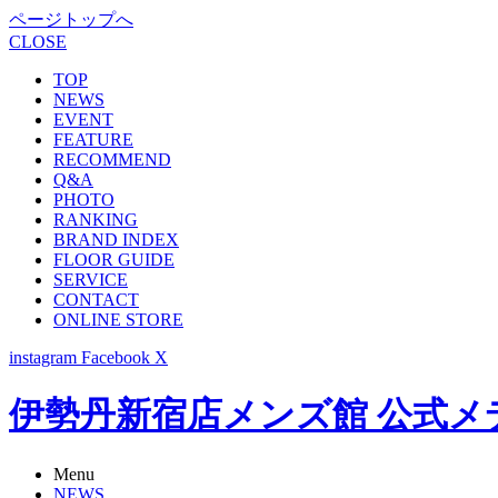
ページトップへ
CLOSE
TOP
NEWS
EVENT
FEATURE
RECOMMEND
Q&A
PHOTO
RANKING
BRAND INDEX
FLOOR GUIDE
SERVICE
CONTACT
ONLINE STORE
instagram
Facebook
X
伊勢丹新宿店メンズ館 公式メディア -
Menu
NEWS