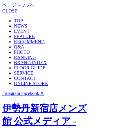
ページトップへ
CLOSE
TOP
NEWS
EVENT
FEATURE
RECOMMEND
Q&A
PHOTO
RANKING
BRAND INDEX
FLOOR GUIDE
SERVICE
CONTACT
ONLINE STORE
instagram
Facebook
X
伊勢丹新宿店メンズ
館 公式メディア -