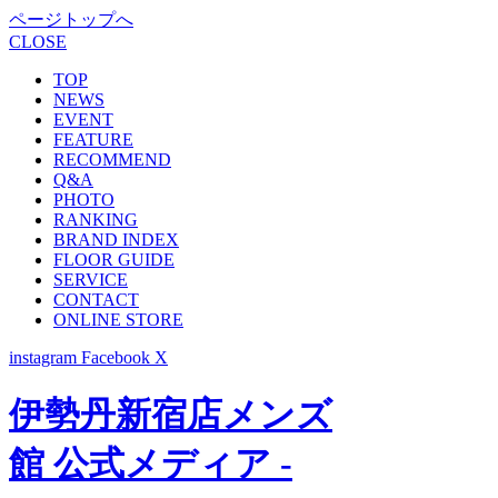
ページトップへ
CLOSE
TOP
NEWS
EVENT
FEATURE
RECOMMEND
Q&A
PHOTO
RANKING
BRAND INDEX
FLOOR GUIDE
SERVICE
CONTACT
ONLINE STORE
instagram
Facebook
X
伊勢丹新宿店メンズ
館 公式メディア -