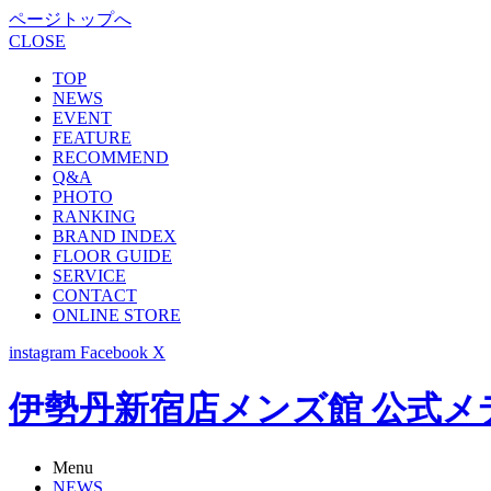
ページトップへ
CLOSE
TOP
NEWS
EVENT
FEATURE
RECOMMEND
Q&A
PHOTO
RANKING
BRAND INDEX
FLOOR GUIDE
SERVICE
CONTACT
ONLINE STORE
instagram
Facebook
X
伊勢丹新宿店メンズ館 公式メディア -
Menu
NEWS