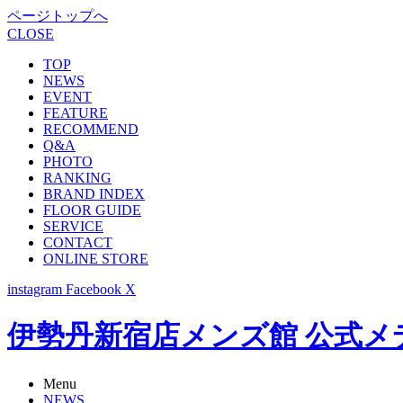
ページトップへ
CLOSE
TOP
NEWS
EVENT
FEATURE
RECOMMEND
Q&A
PHOTO
RANKING
BRAND INDEX
FLOOR GUIDE
SERVICE
CONTACT
ONLINE STORE
instagram
Facebook
X
伊勢丹新宿店メンズ館 公式メディア -
Menu
NEWS