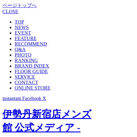
ページトップへ
CLOSE
TOP
NEWS
EVENT
FEATURE
RECOMMEND
Q&A
PHOTO
RANKING
BRAND INDEX
FLOOR GUIDE
SERVICE
CONTACT
ONLINE STORE
instagram
Facebook
X
伊勢丹新宿店メンズ
館 公式メディア -