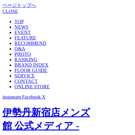
ページトップへ
CLOSE
TOP
NEWS
EVENT
FEATURE
RECOMMEND
Q&A
PHOTO
RANKING
BRAND INDEX
FLOOR GUIDE
SERVICE
CONTACT
ONLINE STORE
instagram
Facebook
X
伊勢丹新宿店メンズ
館 公式メディア -