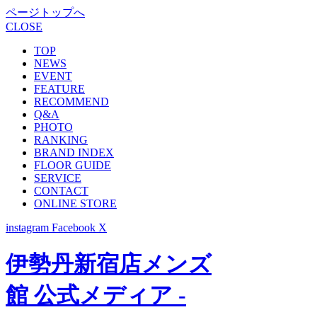
ページトップへ
CLOSE
TOP
NEWS
EVENT
FEATURE
RECOMMEND
Q&A
PHOTO
RANKING
BRAND INDEX
FLOOR GUIDE
SERVICE
CONTACT
ONLINE STORE
instagram
Facebook
X
伊勢丹新宿店メンズ
館 公式メディア -