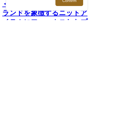
＜トゥモローランド＞｜ブ
ランドを象徴するニットア
イテムにフォーカスしたプ
ロモーションをメンズ館1
階で開催！【伊勢丹新宿
店】 >>
前へ
次へ
＜トゥモローランド＞ 「スーパーファイ
ンラムウール クルーネックニット」
PHOTO >