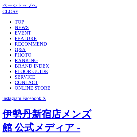
ページトップへ
CLOSE
TOP
NEWS
EVENT
FEATURE
RECOMMEND
Q&A
PHOTO
RANKING
BRAND INDEX
FLOOR GUIDE
SERVICE
CONTACT
ONLINE STORE
instagram
Facebook
X
伊勢丹新宿店メンズ
館 公式メディア -