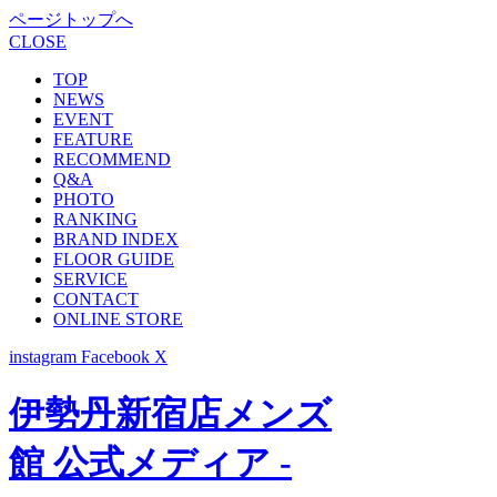
ページトップへ
CLOSE
TOP
NEWS
EVENT
FEATURE
RECOMMEND
Q&A
PHOTO
RANKING
BRAND INDEX
FLOOR GUIDE
SERVICE
CONTACT
ONLINE STORE
instagram
Facebook
X
伊勢丹新宿店メンズ
館 公式メディア -