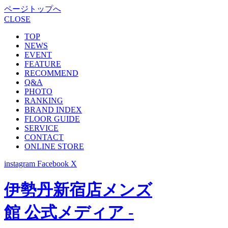
ページトップへ
CLOSE
TOP
NEWS
EVENT
FEATURE
RECOMMEND
Q&A
PHOTO
RANKING
BRAND INDEX
FLOOR GUIDE
SERVICE
CONTACT
ONLINE STORE
instagram
Facebook
X
伊勢丹新宿店メンズ
館 公式メディア -