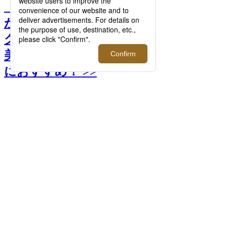
【2025年春夏】新作・定番
が揃ったハイブランドバッ
グは、今年の自分へのご褒
美や、来年のやる気のもと
におすすめ！ >>
前へ
次へ
＜Berluti/ベルルッティ＞