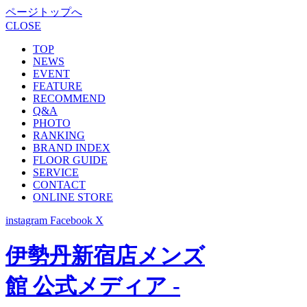
ページトップへ
CLOSE
TOP
NEWS
EVENT
FEATURE
RECOMMEND
Q&A
PHOTO
RANKING
BRAND INDEX
FLOOR GUIDE
SERVICE
CONTACT
ONLINE STORE
instagram
Facebook
X
伊勢丹新宿店メンズ
館 公式メディア -