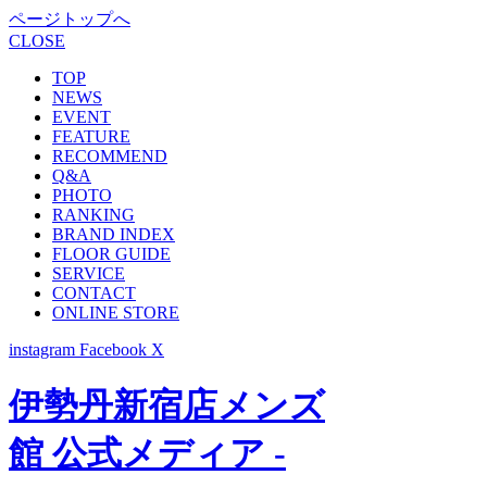
ページトップへ
CLOSE
TOP
NEWS
EVENT
FEATURE
RECOMMEND
Q&A
PHOTO
RANKING
BRAND INDEX
FLOOR GUIDE
SERVICE
CONTACT
ONLINE STORE
instagram
Facebook
X
伊勢丹新宿店メンズ
館 公式メディア -