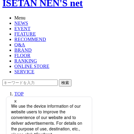
ISETAN NEN'S net
Menu
NEWS
EVENT
FEATURE
RECOMMEND
Q&A
BRAND
FLOOR
RANKING
ONLINE STORE
SERVICE
検索
TOP
PHOTO
＜コートニー・オーラ＞｜バッグの
新アイコン「TRI(トライ)」と定番モ
デル「SLOPE(スロープ)」のキャッ
チアップバッグが登場【伊勢丹新宿
店】