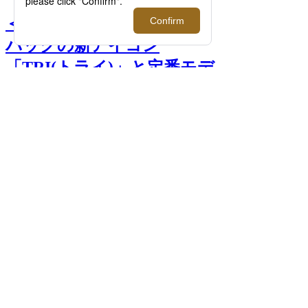
＜コートニー・オーラ＞｜
バッグの新アイコン
「TRI(トライ)」と定番モデ
ル「SLOPE(スロープ)」の
キャッチアップバッグが登
場【伊勢丹新宿店】 >>
前へ
次へ
＜コートニー・オーラ＞ハンドバッグ
「TRI PACK S」