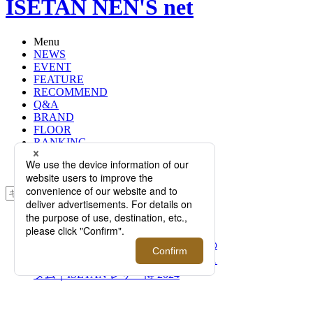
ISETAN NEN'S net
Menu
NEWS
EVENT
FEATURE
RECOMMEND
Q&A
BRAND
FLOOR
RANKING
ONLINE STORE
SERVICE
検索
TOP
PHOTO
＜土屋鞄＞のニューアイコン“大人の
バックパック”をお好みでカラーカス
タム｜ISETAN レザー博 2024
＜土屋鞄＞のニューアイコ