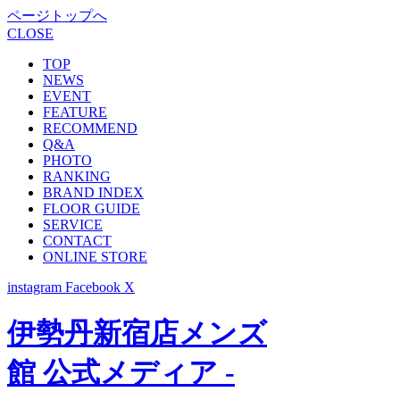
ページトップへ
CLOSE
TOP
NEWS
EVENT
FEATURE
RECOMMEND
Q&A
PHOTO
RANKING
BRAND INDEX
FLOOR GUIDE
SERVICE
CONTACT
ONLINE STORE
instagram
Facebook
X
伊勢丹新宿店メンズ
館 公式メディア -