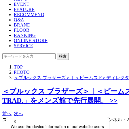
EVENT
FEATURE
RECOMMEND
Q&A
BRAND
FLOOR
RANKING
ONLINE STORE
SERVICE
検索
TOP
PHOTO
＜ブルックス ブラザーズ＞｜＜ビームス F＞ディレクタ
＜ブルックス ブラザーズ＞｜＜ビームス
TRAD.」をメンズ館で先行展開。 >>
前へ
次へ
スーツ ネイビー、チャコール 220,000円 グレーフランネル：242