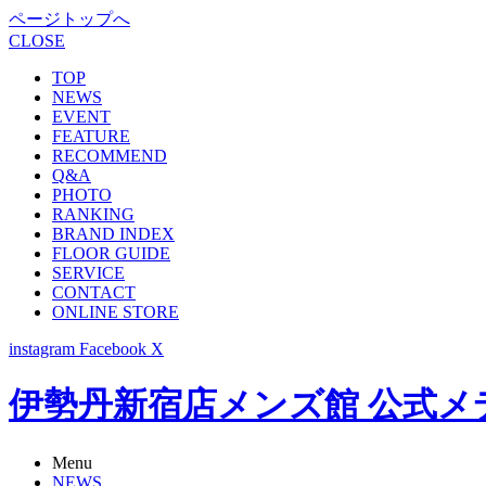
ページトップへ
CLOSE
TOP
NEWS
EVENT
FEATURE
RECOMMEND
Q&A
PHOTO
RANKING
BRAND INDEX
FLOOR GUIDE
SERVICE
CONTACT
ONLINE STORE
instagram
Facebook
X
伊勢丹新宿店メンズ館 公式メディア -
Menu
NEWS