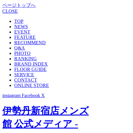
ページトップへ
CLOSE
TOP
NEWS
EVENT
FEATURE
RECOMMEND
Q&A
PHOTO
RANKING
BRAND INDEX
FLOOR GUIDE
SERVICE
CONTACT
ONLINE STORE
instagram
Facebook
X
伊勢丹新宿店メンズ
館 公式メディア -