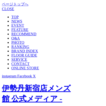
ページトップへ
CLOSE
TOP
NEWS
EVENT
FEATURE
RECOMMEND
Q&A
PHOTO
RANKING
BRAND INDEX
FLOOR GUIDE
SERVICE
CONTACT
ONLINE STORE
instagram
Facebook
X
伊勢丹新宿店メンズ
館 公式メディア -