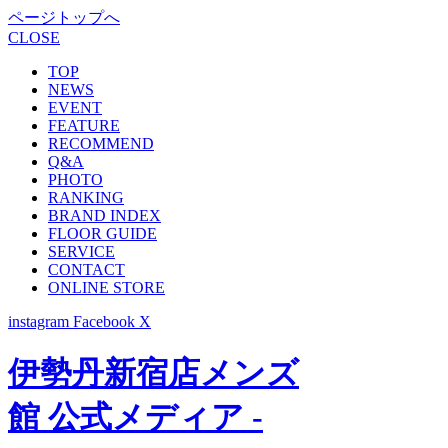
ページトップへ
CLOSE
TOP
NEWS
EVENT
FEATURE
RECOMMEND
Q&A
PHOTO
RANKING
BRAND INDEX
FLOOR GUIDE
SERVICE
CONTACT
ONLINE STORE
instagram
Facebook
X
伊勢丹新宿店メンズ
館 公式メディア -