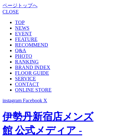
ページトップへ
CLOSE
TOP
NEWS
EVENT
FEATURE
RECOMMEND
Q&A
PHOTO
RANKING
BRAND INDEX
FLOOR GUIDE
SERVICE
CONTACT
ONLINE STORE
instagram
Facebook
X
伊勢丹新宿店メンズ
館 公式メディア -