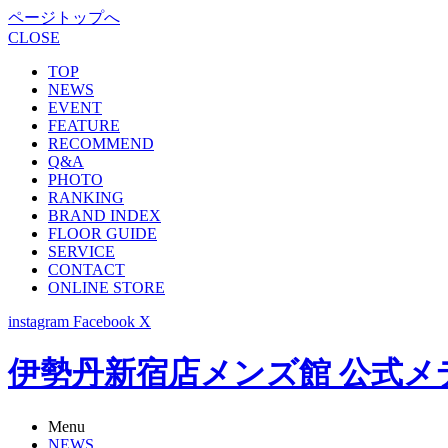
ページトップへ
CLOSE
TOP
NEWS
EVENT
FEATURE
RECOMMEND
Q&A
PHOTO
RANKING
BRAND INDEX
FLOOR GUIDE
SERVICE
CONTACT
ONLINE STORE
instagram
Facebook
X
伊勢丹新宿店メンズ館 公式メディア -
Menu
NEWS