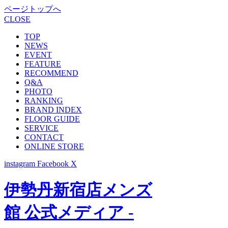
ページトップへ
CLOSE
TOP
NEWS
EVENT
FEATURE
RECOMMEND
Q&A
PHOTO
RANKING
BRAND INDEX
FLOOR GUIDE
SERVICE
CONTACT
ONLINE STORE
instagram
Facebook
X
伊勢丹新宿店メンズ
館 公式メディア -