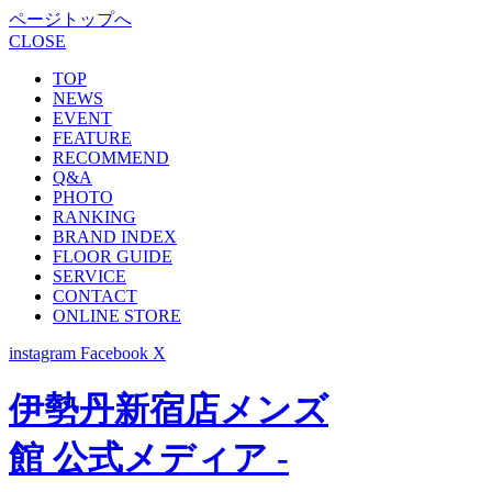
ページトップへ
CLOSE
TOP
NEWS
EVENT
FEATURE
RECOMMEND
Q&A
PHOTO
RANKING
BRAND INDEX
FLOOR GUIDE
SERVICE
CONTACT
ONLINE STORE
instagram
Facebook
X
伊勢丹新宿店メンズ
館 公式メディア -