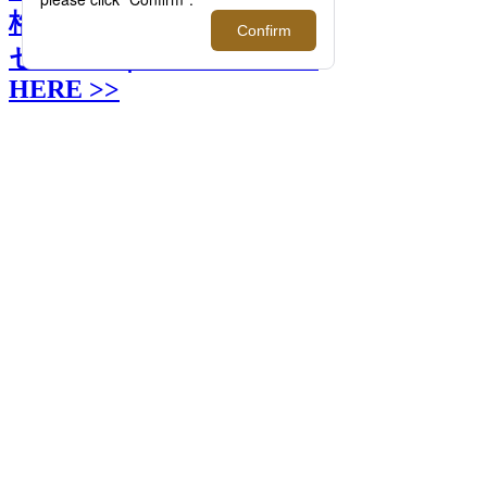
格上げする注目の最旬アク
セサリー｜NEW STYLE’S
HERE >>
前へ
次へ
＜objcts.io＞ レザーストラップ + iPhoneケ
ースセット 26,800円 レザーハイブリッド
バンド for Apple Watch 12,000円