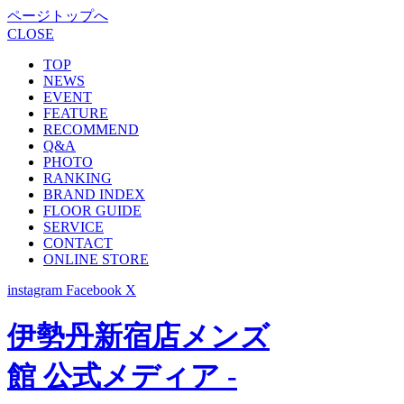
ページトップへ
CLOSE
TOP
NEWS
EVENT
FEATURE
RECOMMEND
Q&A
PHOTO
RANKING
BRAND INDEX
FLOOR GUIDE
SERVICE
CONTACT
ONLINE STORE
instagram
Facebook
X
伊勢丹新宿店メンズ
館 公式メディア -