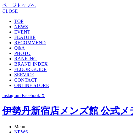
ページトップへ
CLOSE
TOP
NEWS
EVENT
FEATURE
RECOMMEND
Q&A
PHOTO
RANKING
BRAND INDEX
FLOOR GUIDE
SERVICE
CONTACT
ONLINE STORE
instagram
Facebook
X
伊勢丹新宿店メンズ館 公式メディア -
Menu
NEWS