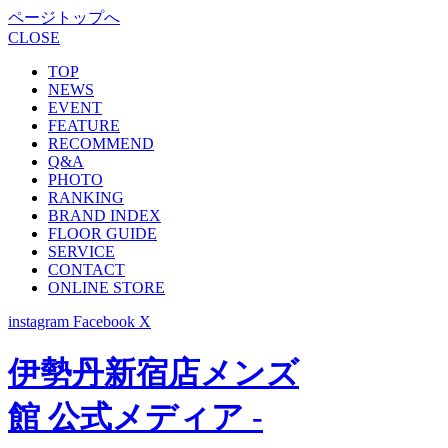
ページトップへ
CLOSE
TOP
NEWS
EVENT
FEATURE
RECOMMEND
Q&A
PHOTO
RANKING
BRAND INDEX
FLOOR GUIDE
SERVICE
CONTACT
ONLINE STORE
instagram
Facebook
X
伊勢丹新宿店メンズ
館 公式メディア -